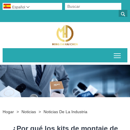
Español


Alte
Hogar
>
Noticias
>
Noticias De La Industria
¿Por qué los kits de montaje de