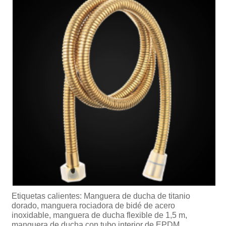
Etiquetas calientes: Manguera de ducha de titanio
dorado, manguera rociadora de bidé de acero
inoxidable, manguera de ducha flexible de 1,5 m,
manguera de ducha con tubo interior de EPDM,