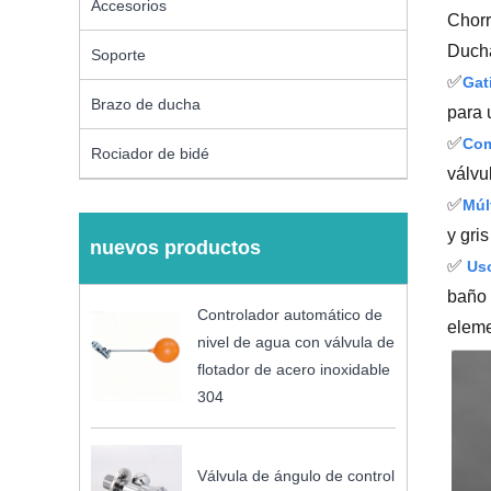
Accesorios
Chorr
Ducha
Soporte
✅
Gat
Brazo de ducha
para 
✅
Com
Rociador de bidé
válvu
✅
Múl
y gri
nuevos productos
✅
Us
baño 
Controlador automático de
eleme
nivel de agua con válvula de
flotador de acero inoxidable
304
Válvula de ángulo de control