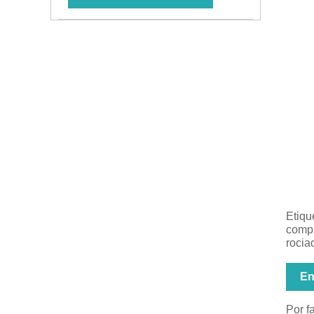
Etiqu
compl
rocia
En
Por f