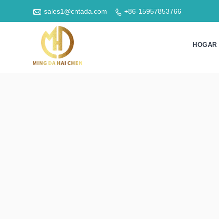

sales1@cntada.com
+86-15957853766

HOGAR