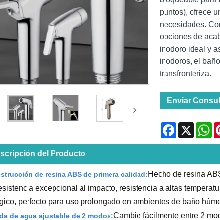
puntos), ofrece u
necesidades. Con
opciones de acab
inodoro ideal y a
inodoros, el baño
transfronteriza.
Enviar Consul
Facebook
X
Wh
scripción del Producto
Hecho de resina ABS 
strucción de resina ABS de primera calidad:
esistencia excepcional al impacto, resistencia a altas temperatur
gico, perfecto para uso prolongado en ambientes de baño húm
Cambie fácilmente entre 2 modo
ida de agua ajustable de 2 modos: