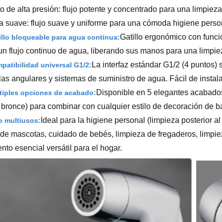
o de alta presión: flujo potente y concentrado para una limpieza
 suave: flujo suave y uniforme para una cómoda higiene perso
Gatillo ergonómico con funci
illo bloqueable para agua continua:
un flujo continuo de agua, liberando sus manos para una limpie
La interfaz estándar G1/2 (4 puntos)
patibilidad universal G1/2:
las angulares y sistemas de suministro de agua. Fácil de instal
Disponible en 5 elegantes acabados 
tiples opciones de acabado:
s bronce) para combinar con cualquier estilo de decoración de b
Ideal para la higiene personal (limpieza posterior a
o multiusos:
de mascotas, cuidado de bebés, limpieza de fregaderos, limpiez
nto esencial versátil para el hogar.