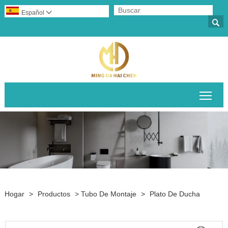
Español


Alte
Hogar
>
Productos
>
Tubo De Montaje
>
Plato De Ducha