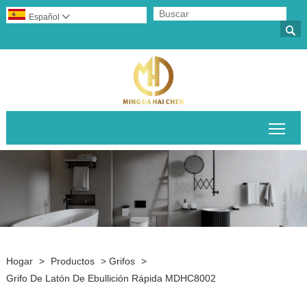
Español


Alte
Hogar
>
Productos
>
Grifos
>
Grifo De Latón De Ebullición Rápida MDHC8002