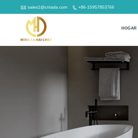

sales1@cntada.com
+86-15957853766

HOGAR