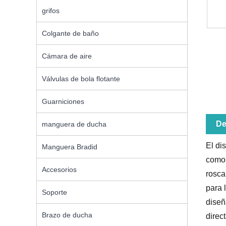
grifos
Colgante de baño
Cámara de aire
Válvulas de bola flotante
Guarniciones
De
manguera de ducha
El di
Manguera Bradid
como 
Accesorios
rosca
para 
Soporte
diseñ
Brazo de ducha
direc