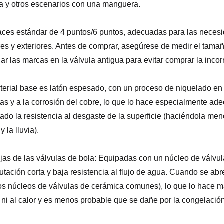
a y otros escenarios con una manguera.
faces estándar de 4 puntos/6 puntos, adecuadas para las neces
es y exteriores. Antes de comprar, asegúrese de medir el tamaño 
icar las marcas en la válvula antigua para evitar comprar la incor
terial base es latón espesado, con un proceso de niquelado en l
as y a la corrosión del cobre, lo que lo hace especialmente ade
ado la resistencia al desgaste de la superficie (haciéndola men
 y la lluvia).
jas de las válvulas de bola: Equipadas con un núcleo de válvul
tación corta y baja resistencia al flujo de agua. Cuando se abr
os núcleos de válvulas de cerámica comunes), lo que lo hace más
ío ni al calor y es menos probable que se dañe por la congelació