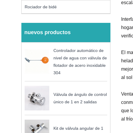
escal
Rociador de bidé
Inter
hogar
nuevos productos
verif
Controlador automático de
El ma
nivel de agua con válvula de
helad
flotador de acero inoxidable
mejor
304
al sol
Venta
Válvula de ángulo de control
único de 1 en 2 salidas
conmu
que l
al fr
Kit de válvula angular de 1