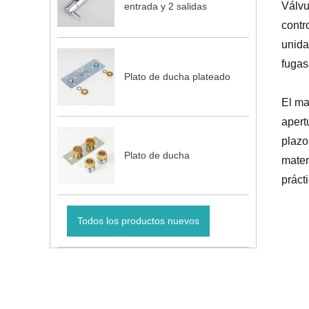
Válvu
entrada y 2 salidas
contr
unida
fugas
Plato de ducha plateado
El ma
apert
plazo
Plato de ducha
mater
práct
Todos los productos nuevos