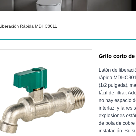
 Liberación Rápida MDHC8011
Grifo corto d
Latón de liberació
rápida MDHC8011,
(1/2 pulgada), ma
fácil de filtrar.
no hay espacio d
interfaz, y la res
explosiones está
de bola de cobre 
instalación. Su s